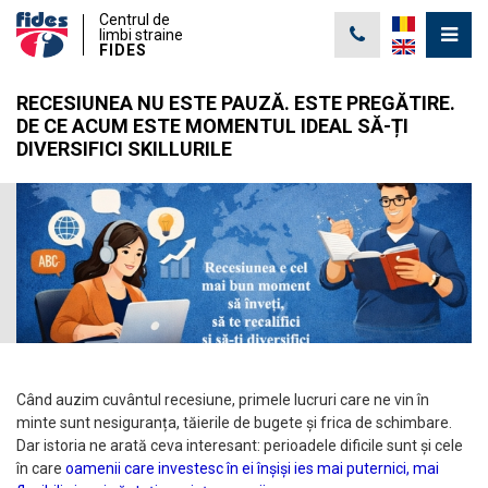
Centrul de
limbi straine
FIDES
RECESIUNEA NU ESTE PAUZĂ. ESTE PREGĂTIRE.
DE CE ACUM ESTE MOMENTUL IDEAL SĂ-ȚI
DIVERSIFICI SKILLURILE
Când auzim cuvântul recesiune, primele lucruri care ne vin în
minte sunt nesiguranța, tăierile de bugete și frica de schimbare.
Dar istoria ne arată ceva interesant: perioadele dificile sunt și cele
în care
oamenii care investesc în ei înșiși ies mai puternici, mai