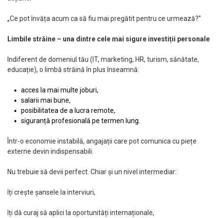
„Ce pot învăța acum ca să fiu mai pregătit pentru ce urmează?”
Limbile străine – una dintre cele mai sigure investiții personale
Indiferent de domeniul tău (IT, marketing, HR, turism, sănătate,
educație), o limbă străină în plus înseamnă:
acces la mai multe joburi,
salarii mai bune,
posibilitatea de a lucra remote,
siguranță profesională pe termen lung.
Într-o economie instabilă, angajații care pot comunica cu piețe
externe devin indispensabili.
Nu trebuie să devii perfect. Chiar și un nivel intermediar:
îți crește șansele la interviuri,
îți dă curaj să aplici la oportunități internaționale,