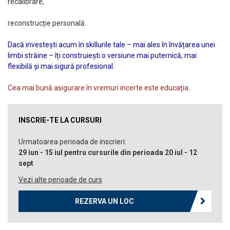
recalibrare,
reconstrucție personală.
Dacă investești acum în skillurile tale – mai ales în învățarea unei
limbi străine – îți construiești o versiune mai puternică, mai
flexibilă și mai sigură profesional.
Cea mai bună asigurare în vremuri incerte este educația.
INSCRIE-TE LA CURSURI
Urmatoarea perioada de inscrieri:
29 iun - 15 iul pentru cursurile din perioada 20 iul - 12
sept
Vezi alte perioade de curs
REZERVA UN LOC