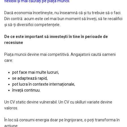
flexibili și mai căutați pe piața muncii.
Dacă economia încetinește, nu înseamnă că și tu trebuie să o faci.
Din contră: acum este cel mai bun moment să înveți, să te recalifici
și să-ți diversifici competențele.
De ce este important să investești în tine în perioade de
recesiune
Piața muncii devine mai competitivă. Angajatorii caută oameni
care:
pot face mai multe lucruri,
se adaptează rapid,
pot lucra în contexte internaționale,
învață continuu.
Un CV static devine vulnerabil. Un CV cu skilluri variate devine
valoros.
În loc să consumi energia doar pe îngrijorare, o poți transforma în
acțiune: